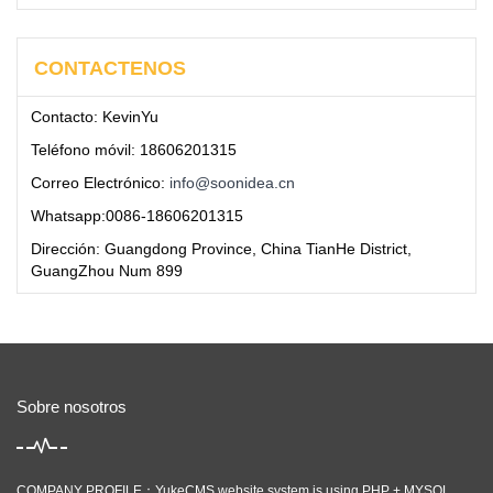
CONTACTENOS
Contacto: KevinYu
Teléfono móvil: 18606201315
Correo Electrónico:
info@soonidea.cn
Whatsapp:0086-18606201315
Dirección: Guangdong Province, China TianHe District,
GuangZhou Num 899
Sobre nosotros
COMPANY PROFILE：YukeCMS website system is using PHP + MYSQL