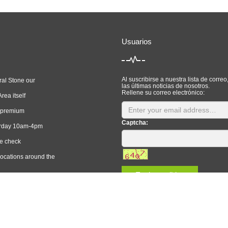
Usuarios
Al suscribirse a nuestra lista de corre
al Stone our
las últimas noticias de nosotros.
Rellene su correo electrónico:
ea itself
 premium
Captcha:
rday 10am-4pm
 check
locations around the
Enviar pedidos
020 All Right Reserved Yukecms Enterprise website system POWERED BY YUKE
M