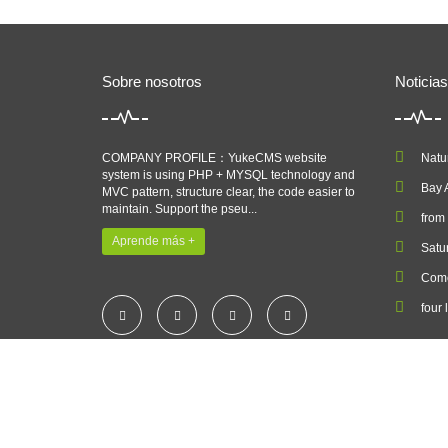
Sobre nosotros
Noticias
COMPANY PROFILE：YukeCMS website
Natur
system is using PHP + MYSQL technology and
Bay Ar
MVC pattern, structure clear, the code easier to
maintain. Support the pseu...
from
Aprende más +
Satu
Come
four 
CopyRight 2