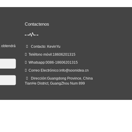
Contactenos
o, obtendrá
Contacto: KevinYu
Teléfono móvil:18606201315
Whatsapp:0086-18606201315
Correo Electrónico:
info@soonidea.cn
Dirección:Guangdong Province, China
TianHe District, GuangZhou Num 899
apa del sitio