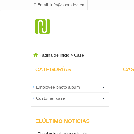
Email: info@soonidea.cn
Página de inicio
>
Case
CATEGORÍAS
CAS
-
Employee photo album
-
Customer case
ELÚLTIMO NOTICIAS
The rise in oil prices stimula