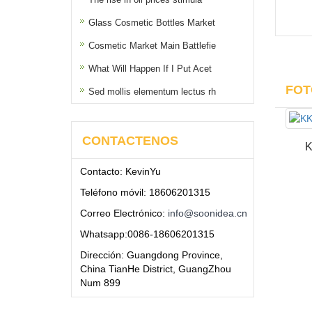
Glass Cosmetic Bottles Market
Cosmetic Market Main Battlefie
What Will Happen If I Put Acet
FOT
Sed mollis elementum lectus rh
CONTACTENOS
K
Contacto: KevinYu
Teléfono móvil: 18606201315
Correo Electrónico:
info@soonidea.cn
Whatsapp:0086-18606201315
Dirección: Guangdong Province,
China TianHe District, GuangZhou
Num 899